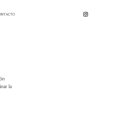
ONTACTO
ión
inar
la